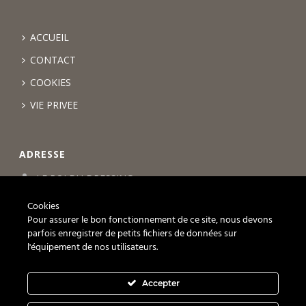
ACCUEIL
CONTACT
COOKIES
VIE PRIVEE
ADRESSE
LE ROI DU DRESSING
Chemin des Lentillières 18 box D14
Cookies
1023 Crissier
Pour assurer le bon fonctionnement de ce site, nous devons
parfois enregistrer de petits fichiers de données sur
+41 21 588 07 69
l'équipement de nos utilisateurs.
Exposition sur rendez-vous
Accepter