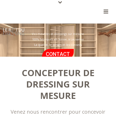
Vos meubles et dressings sur mesure
100% fabriqués en Suisse, à Lausanne
La qualité, le design et les conseils
CONTACT
CONCEPTEUR DE
DRESSING SUR
MESURE
Venez nous rencontrer pour concevoir