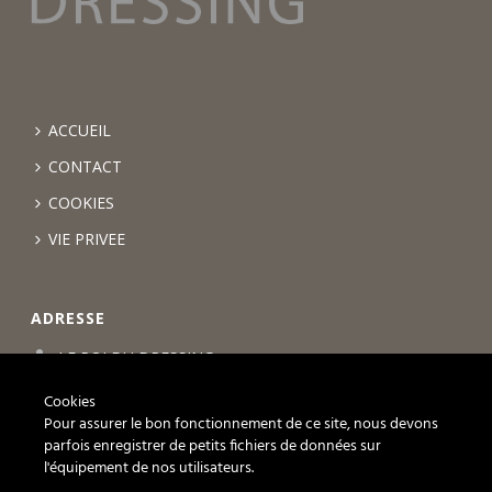
ACCUEIL
CONTACT
COOKIES
VIE PRIVEE
ADRESSE
LE ROI DU DRESSING
Chemin des Lentillières 18 box D14
Cookies
1023 Crissier
Pour assurer le bon fonctionnement de ce site, nous devons
parfois enregistrer de petits fichiers de données sur
+41 21 588 07 69
l'équipement de nos utilisateurs.